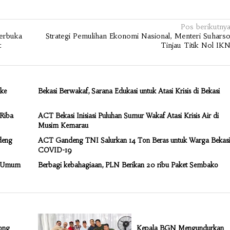
Pos berikutny
Berbuka
Strategi Pemulihan Ekonomi Nasional, Menteri Suhars
t
Tinjau Titik Nol IK
ke
Bekasi Berwakaf, Sarana Edukasi untuk Atasi Krisis di Bekasi
 Riba
ACT Bekasi Inisiasi Puluhan Sumur Wakaf Atasi Krisis Air di
Musim Kemarau
deng
ACT Gandeng TNI Salurkan 14 Ton Beras untuk Warga Bekasi
COVID-19
as Umum
Berbagi kebahagiaan, PLN Berikan 20 ribu Paket Sembako
rong
Kepala BGN Mengundurkan