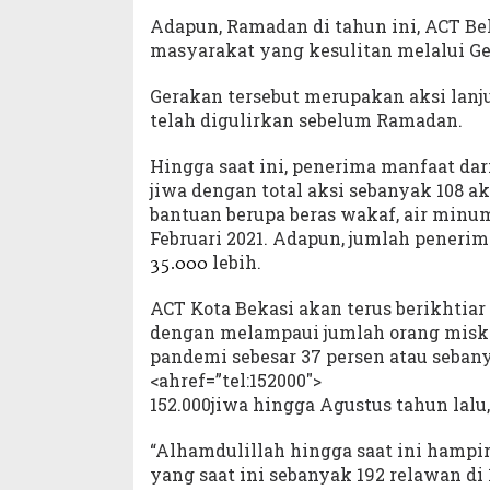
Adapun, Ramadan di tahun ini, ACT B
masyarakat yang kesulitan melalui G
Gerakan tersebut merupakan aksi lanj
telah digulirkan sebelum Ramadan.
Hingga saat ini, penerima manfaat da
jiwa dengan total aksi sebanyak 108 a
bantuan berupa beras wakaf, air minu
Februari 2021. Adapun, jumlah penerim
lebih.
35.000
ACT Kota Bekasi akan terus berikhtia
dengan melampaui jumlah orang misk
pandemi sebesar 37 persen atau sebany
<ahref=”tel:152000″>
152.000jiwa hingga Agustus tahun lalu, 
“Alhamdulillah hingga saat ini hampir
yang saat ini sebanyak 192 relawan d