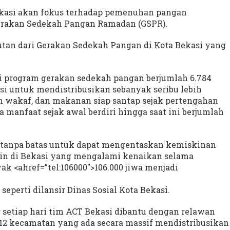
ekasi akan fokus terhadap pemenuhan pangan
erakan Sedekah Pangan Ramadan (GSPR).
utan dari Gerakan Sedekah Pangan di Kota Bekasi yang
ri program gerakan sedekah pangan berjumlah 6.784
ksi untuk mendistribusikan sebanyak seribu lebih
m wakaf, dan makanan siap santap sejak pertengahan
a manfaat sejak awal berdiri hingga saat ini berjumlah
r tanpa batas untuk dapat mengentaskan kemiskinan
in di Bekasi yang mengalami kenaikan selama
ak <ahref=”tel:106000″>106.000 jiwa menjadi
seperti dilansir Dinas Sosial Kota Bekasi.
 setiap hari tim ACT Bekasi dibantu dengan relawan
i 12 kecamatan yang ada secara massif mendistribusikan