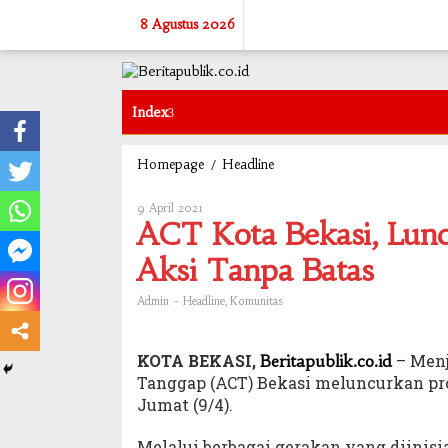
Skip
8 Agustus 2026
to
content
Index
/
ACT
Homepage
Headline
Kota
Bekasi,
9 April 2021
Oleh
Luncurkan
Admin
ACT Kota Bekasi, Lun
Program
Ramadhan
Aksi Tanpa Batas
2.0
Aksi
-
,
Admin
Headline
Komunitas
Tanpa
Batas
KOTA BEKASI,
– Menj
Beritapublik.co.id
Tanggap (ACT) Bekasi meluncurkan pr
Jumat (9/4).
Melalui berbagai gerakan yang diinis