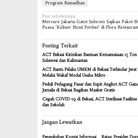
Program Ramadhan
Navigasi
Pos sebelumnya
Mercure Jakarta Gatot Subroto Sajikan Paket 
pos
Puasa ‘Kuliner Bumi Pertiwi’ di Flora Restauran
Posting Terkait
ACT Bekasi Kirimkan Bantuan Kemanusiaan 15 Ton 
Sulawesi dan Kalimantan
ACT Bantu Pelaku UMKM di Bekasi Terhindar Jerat
Melalui Wakaf Modal Usaha Mikro
Peduli Pedagang Pasar dan Supir Angkot ACT Gan
Jurnalis di Bekasi Bagikan Masker Gratis
Cegah COVID-19 di Bekasi, ACT Sterilisasi Fasilit
dan Sekolah
Jangan Lewatkan
Pengukuhan Komisi Informasi
Ratas: Presiden Do