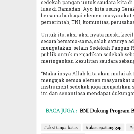
sedekah pangan untuk saudara kita di 
luas di Ramadan. Ayo, kita usung Ge
bersama berbagai elemen masyarakat se
pemerintah, TNI, komunitas, perusahaa
Untuk itu, aksi-aksi nyata meski kec
secara bersama-sama, salah satunya a
mengatakan, selain Sedekah Pangan
publik untuk menjadikan sedekah seb
meringankan kesulitan saudara sebang
“Maka insya Allah kita akan mulai ak
mengajak semua elemen masyarakat un
instrument sedekah juga menjadikan s
ini dan senantiasa mendapat dukungan
BACA JUGA :
BNI Dukung Program Ba
#aksi tanpa batas
#aksicepattanggap
#r