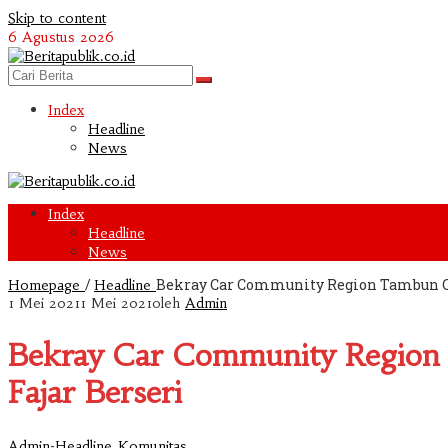
Skip to content
6 Agustus 2026
Index
Headline
News
Index
Headline
News
/
Bekray Car Community Region Tambun Ci
Homepage
Headline
1 Mei 2021
1 Mei 2021
oleh
Admin
Bekray Car Community Region 
Fajar Berseri
-
,
Admin
Headline
Komunitas