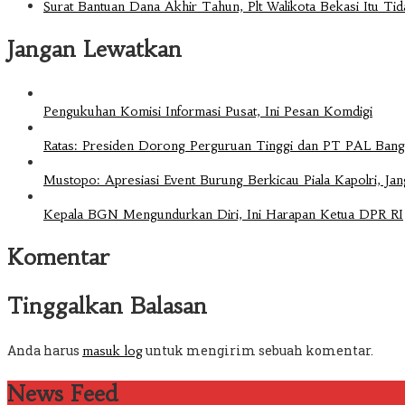
Surat Bantuan Dana Akhir Tahun, Plt Walikota Bekasi Itu Ti
Jangan Lewatkan
Pengukuhan Komisi Informasi Pusat, Ini Pesan Komdigi
Ratas: Presiden Dorong Perguruan Tinggi dan PT PAL Bangu
Mustopo: Apresiasi Event Burung Berkicau Piala Kapolri, Ja
Kepala BGN Mengundurkan Diri, Ini Harapan Ketua DPR RI
Komentar
Tinggalkan Balasan
Anda harus
untuk mengirim sebuah komentar.
masuk log
News Feed