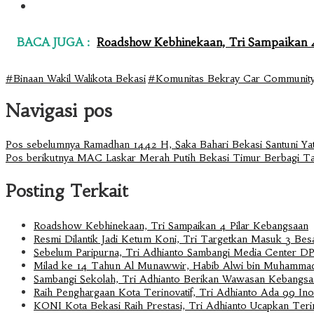
BACA JUGA :
Roadshow Kebhinekaan, Tri Sampaikan 4
#Binaan Wakil Walikota Bekasi
#Komunitas Bekray Car Community
Navigasi pos
Pos sebelumnya
Ramadhan 1442 H, Saka Bahari Bekasi Santuni Yat
Pos berikutnya
MAC Laskar Merah Putih Bekasi Timur Berbagi Tak
Posting Terkait
Roadshow Kebhinekaan, Tri Sampaikan 4 Pilar Kebangsaan
Resmi Dilantik Jadi Ketum Koni, Tri Targetkan Masuk 3 Be
Sebelum Paripurna, Tri Adhianto Sambangi Media Center D
Milad ke 14 Tahun Al Munawwir, Habib Alwi bin Muhammad
Sambangi Sekolah, Tri Adhianto Berikan Wawasan Kebangsa
Raih Penghargaan Kota Terinovatif, Tri Adhianto Ada 99 Ino
KONI Kota Bekasi Raih Prestasi, Tri Adhianto Ucapkan Ter