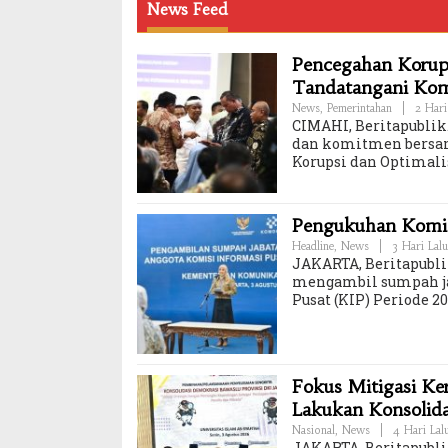
News Feed
Pencegahan Korups
Tandatangani Ko
News
,
Pemerintahan
|
2 Hari
CIMAHI, Beritapublik.
dan komitmen bersam
Korupsi dan Optimali
Pengukuhan Komisi
Headline
,
News
|
3 Hari Lalu
JAKARTA, Beritapubli
mengambil sumpah ja
Pusat (KIP) Periode 
Fokus Mitigasi K
Lakukan Konsolid
Nasional
,
News
|
4 Hari Lal
JAKARTA, Beritapubl