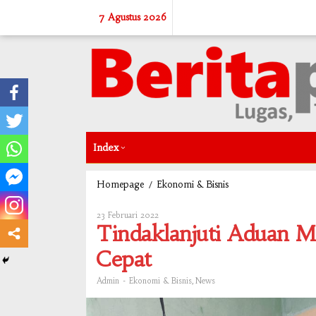
Skip
7 Agustus 2026
to
content
Index
/
Tindaklanjuti
Homepage
Ekonomi & Bisnis
Aduan
Masyarakat,
23 Februari 2022
Oleh
PLN
Admin
Tindaklanjuti Aduan M
Cibitung
Respon
Cepat
Cepat
-
,
Admin
Ekonomi & Bisnis
News