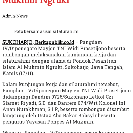
Mukmin Ngruki
-
Admin
News
Foto bersama usai silaturahim
– Pangdam
SUKOHARJO, Beritapublik.co.id
IV/Diponegoro Mayjen TNI Widi Prasetijono beserta
rombongan melaksanakan kunjungan kerja dan
silaturahmi dengan ulama di Pondok Pesantren
Islam Al Mukmin Ngruki, Sukoharjo, Jawa Tengah,
Kamis (17/11).
Dalam kunjungan kerja dan silaturahmi tersebut,
Pangdam IV/Diponegoro Mayjen TNI Widi Prasetijono
didampingi Dandim 0726/Sukoharjo Letkol Czi
Slamet Riyadi, S.E. dan Danrem 074/Wrt Kolonel Inf
Anan Nurakhman, S.I.P., beserta rombongan disambut
langsung oleh Ustaz Abu Bakar Ba’asyir beserta
pengurus Yayasan Ponpes Al Mukmin.
Menurut Pangdam IV/Diponegoro, acara kunjungan