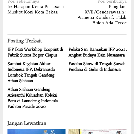
Navigasi
Pos sebelumnya
Pos berikutnya
Ini Harapan Ketua Pelaksana
Pangdam
pos
Muskot Koni Kota Bekasi
XVII/Cenderawasih :
Wamena Kondusif, Tidak
Boleh Ada Teror
Posting Terkait
IFP Ikuti Workshop Ecoprint di
Pelaku Seni Ramaikan IFP 2022,
Pabrik Sutera Bogor Ciapus
Angkat Budaya Kain Nusantara
Sambut Kegiatan Akbar
Fashion Show di Tengah Sawah
Indonesia IFP, Dekranasda
Perdana di Gelar di Indonesia
Lombok Tengah Gandeng
Athan Siahaan
Athan Siahaan Gandeng
Ariesanthi Keluarkan Koleksi
Baru di Launching Indonesia
Fashion Parade 2020
Jangan Lewatkan