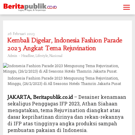
Skip
to
content
26 Februari 2023
Oleh
Admin
Kembali Digelar, Indonesia Fashion Parade
2023 Angkat Tema Rejuvination
-
,
,
Admin
Headline
Lifestyle
Nasional
Indonesia Fashion Parade 2023 Mengusung Tema Rejuvination,
Minggu, (26/2/2023) di All Seasons Hotels Thamrin Jakarta Pusat
– Desainer kenamaan
JAKARTA, Beritapublik.co.id
sekaligus Penggagas IFP 2023, Athan Siahaan
mengatakan, tema Rejuvination diangkat atau
dasar keprihatinan dirinya dan rekan-rekannya
di IFP atas tingginya angka produksi sampah
pembuatan pakaian di Indonesia.