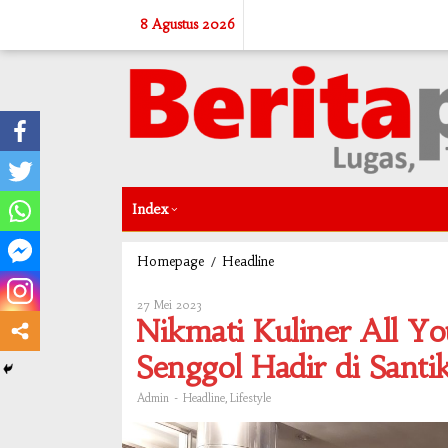
Skip
8 Agustus 2026
to
content
Index
/
Nikmati
Homepage
Headline
Kuliner
All
27 Mei 2023
Oleh
You
Admin
Nikmati Kuliner All Yo
Can
Eat
Senggol Hadir di Santi
Tradisional
Food
-
,
Admin
Headline
Lifestyle
Pasar
Senggol
Hadir