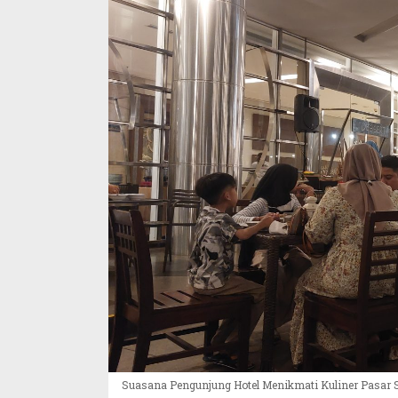
di
Santika
Premiere
KHI
Suasana Pengunjung Hotel Menikmati Kuliner Pasar Seng