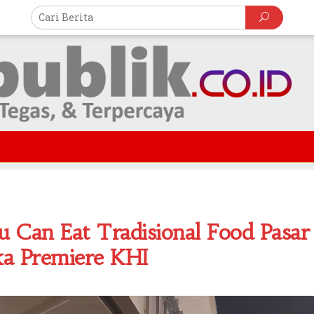
u Can Eat Tradisional Food Pasar
ka Premiere KHI