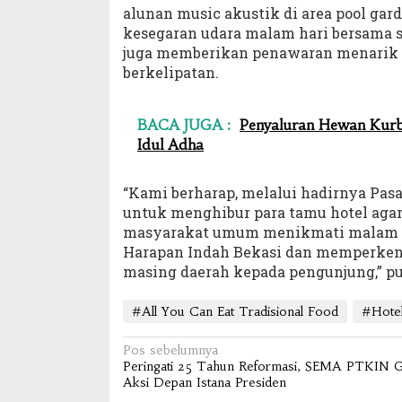
alunan music akustik di area pool ga
kesegaran udara malam hari bersama sa
juga memberikan penawaran menarik ya
berkelipatan.
BACA JUGA :
Penyaluran Hewan Kurb
Idul Adha
“Kami berharap, melalui hadirnya Pasa
untuk menghibur para tamu hotel agar
masyarakat umum menikmati malam mi
Harapan Indah Bekasi dan memperken
masing daerah kepada pengunjung,” pu
#All You Can Eat Tradisional Food
#Hotel
Navigasi
Pos sebelumnya
Peringati 25 Tahun Reformasi, SEMA PTKIN G
pos
Aksi Depan Istana Presiden