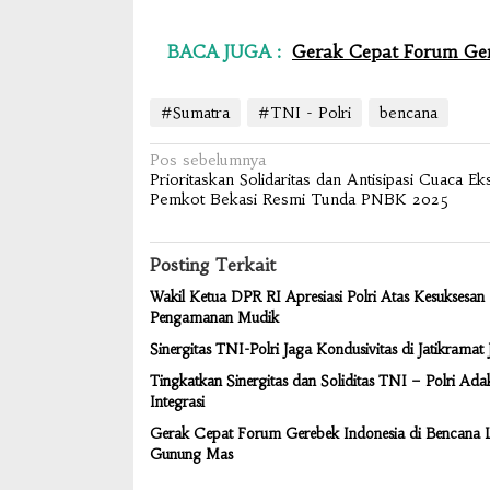
BACA JUGA :
Gerak Cepat Forum Ger
#Sumatra
#TNI - Polri
bencana
Navigasi
Pos sebelumnya
Prioritaskan Solidaritas dan Antisipasi Cuaca Ek
pos
Pemkot Bekasi Resmi Tunda PNBK 2025
Posting Terkait
Wakil Ketua DPR RI Apresiasi Polri Atas Kesuksesan
Pengamanan Mudik
Sinergitas TNI-Polri Jaga Kondusivitas di Jatikramat J
Tingkatkan Sinergitas dan Soliditas TNI – Polri Ada
Integrasi
Gerak Cepat Forum Gerebek Indonesia di Bencana 
Gunung Mas