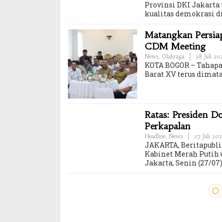
Provinsi DKI Jakar
kualitas demokrasi di
Matangkan Persiap
CDM Meeting
News
,
Olahraga
|
28 Juli 2
KOTA BOGOR – Tahapan
Barat XV terus dimat
Ratas: Presiden D
Perkapalan
Headline
,
News
|
27 Juli 20
JAKARTA, Beritapubli
Kabinet Merah Putih 
Jakarta, Senin (27/07)