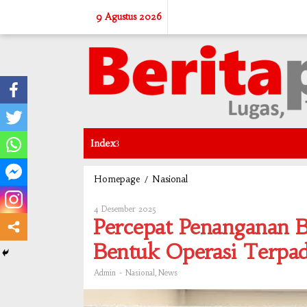
Skip
9 Agustus 2026
to
content
Index
/
Percepat
Homepage
Nasional
Penanganan
Bencana
4 Desember 2025
Oleh
di
Admin
Percepat Penanganan B
Sumatera,
Pemerintah
Bentuk Operasi Terpa
Bentuk
Operasi
-
,
Admin
Nasional
News
Terpadu