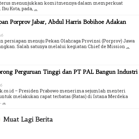
ta terus menunjukkan komitmennya dalam memperkuat
 Ibu Kota, pada,
an Porprov Jabar, Abdul Harris Bobihoe Adakan
026
 persiapan menuju Pekan Olahraga Provinsi (Porprov) Jawa
angkan. Salah satunya melalui kegiatan Chief de Mission
orong Perguruan Tinggi dan PT PAL Bangun Industri
26
k.co.id – Presiden Prabowo menerima sejumlah menteri
untuk melakukan rapat terbatas (Ratas) di Istana Merdeka
.
Muat Lagi Berita