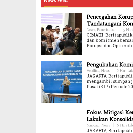
News Feed
Pencegahan Korups
Tandatangani Ko
News
,
Pemerintahan
|
5 Hari
CIMAHI, Beritapublik.
dan komitmen bersam
Korupsi dan Optimali
Pengukuhan Komisi
Headline
,
News
|
6 Hari Lal
JAKARTA, Beritapubli
mengambil sumpah ja
Pusat (KIP) Periode 
Fokus Mitigasi K
Lakukan Konsolid
Nasional
,
News
|
6 Hari Lal
JAKARTA, Beritapubl