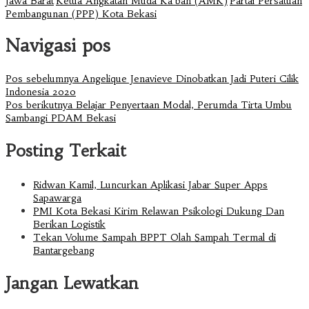
Jawa Barat
Ketua Angkatan Muda Ka'bah (AMK)
Partai Persatuan
Pembangunan (PPP) Kota Bekasi
Navigasi pos
Pos sebelumnya
Angelique Jenavieve Dinobatkan Jadi Puteri Cilik
Indonesia 2020
Pos berikutnya
Belajar Penyertaan Modal, Perumda Tirta Umbu
Sambangi PDAM Bekasi
Posting Terkait
Ridwan Kamil, Luncurkan Aplikasi Jabar Super Apps
Sapawarga
PMI Kota Bekasi Kirim Relawan Psikologi Dukung Dan
Berikan Logistik
Tekan Volume Sampah BPPT Olah Sampah Termal di
Bantargebang
Jangan Lewatkan