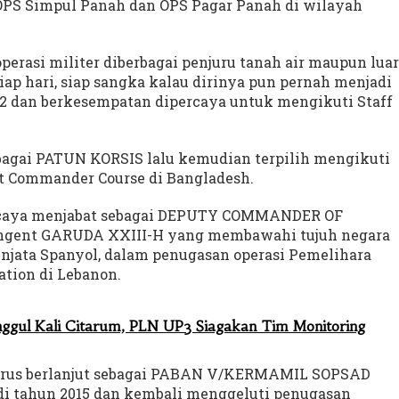
PS Simpul Panah dan OPS Pagar Panah di wilayah
perasi militer diberbagai penjuru tanah air maupun luar
iap hari, siap sangka kalau dirinya pun pernah menjadi
 dan berkesempatan dipercaya untuk mengikuti Staff
ebagai PATUN KORSIS lalu kemudian terpilih mengikuti
t Commander Course di Bangladesh.
percaya menjabat sebagai DEPUTY COMMANDER OF
gent GARUDA XXIII-H yang membawahi tujuh negara
njata Spanyol, dalam penugasan operasi Pemelihara
tion di Lebanon.
gul Kali Citarum, PLN UP3 Siagakan Tim Monitoring
terus berlanjut sebagai PABAN V/KERMAMIL SOPSAD
di tahun 2015 dan kembali menggeluti penugasan