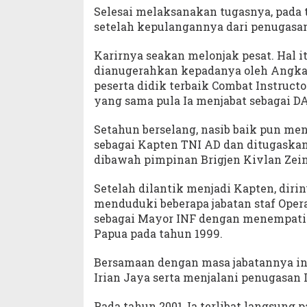
Selesai melaksanakan tugasnya, pada t
setelah kepulangannya dari penugasan
Karirnya seakan melonjak pesat. Hal 
dianugerahkan kepadanya oleh Angkata
peserta didik terbaik Combat Instructo
yang sama pula Ia menjabat sebagai D
Setahun berselang, nasib baik pun men
sebagai Kapten TNI AD dan ditugaska
dibawah pimpinan Brigjen Kivlan Zein
Setelah dilantik menjadi Kapten, diri
menduduki beberapa jabatan staf Opera
sebagai Mayor INF dengan menempati 
Papua pada tahun 1999.
Bersamaan dengan masa jabatannya ini
Irian Jaya serta menjalani penugasan 
Pada tahun 2001, Ia terlibat langsung