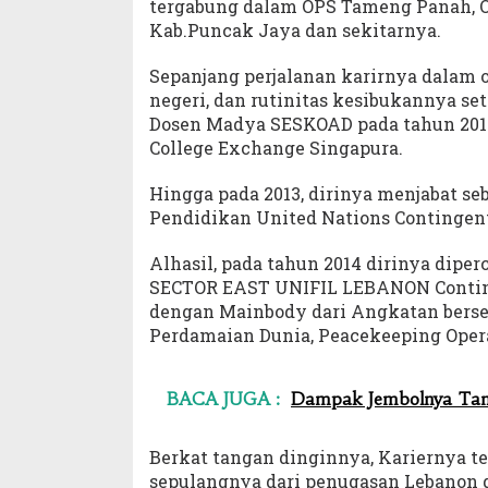
tergabung dalam OPS Tameng Panah, O
Kab.Puncak Jaya dan sekitarnya.
Sepanjang perjalanan karirnya dalam o
negeri, dan rutinitas kesibukannya set
Dosen Madya SESKOAD pada tahun 2012
College Exchange Singapura.
Hingga pada 2013, dirinya menjabat s
Pendidikan United Nations Contingen
Alhasil, pada tahun 2014 dirinya di
SECTOR EAST UNIFIL LEBANON Contin
dengan Mainbody dari Angkatan berse
Perdamaian Dunia, Peacekeeping Opera
BACA JUGA :
Dampak Jembolnya Tang
Berkat tangan dinginnya, Kariernya 
sepulangnya dari penugasan Lebanon 