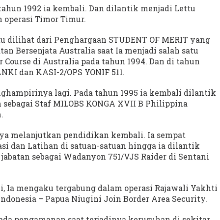
ahun 1992 ia kembali. Dan dilantik menjadi Lettu
 operasi Timor Timur.
itu dilihat dari Penghargaan STUDENT OF MERIT yang
n Bersenjata Australia saat Ia menjadi salah satu
r Course di Australia pada tahun 1994. Dan di tahun
ANKI dan KASI-2/OPS YONIF 511.
ghampirinya lagi. Pada tahun 1995 ia kembali dilantik
n sebagai Staf MILOBS KONGA XVII B Philippina
.
nya melanjutkan pendidikan kembali. Ia sempat
si dan Latihan di satuan-satuan hingga ia dilantik
jabatan sebagai Wadanyon 751/VJS Raider di Sentani
, Ia mengaku tergabung dalam operasi Rajawali Yakhti
Indonesia – Papua Niugini Join Border Area Security.
 pada pengamanan saat terjadinya kerusuhan di sekitar