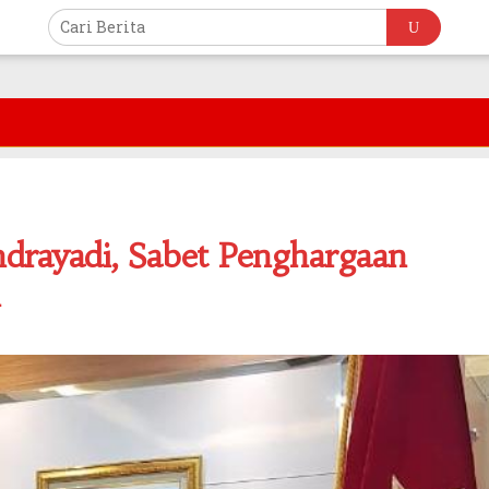
drayadi, Sabet Penghargaan
i