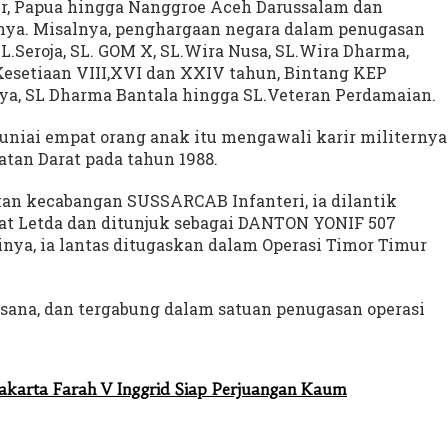
mur, Papua hingga Nanggroe Aceh Darussalam dan
innya. Misalnya, penghargaan negara dalam penugasan
L.Seroja, SL. GOM X, SL.Wira Nusa, SL.Wira Dharma,
.Kesetiaan VIII,XVI dan XXIV tahun, Bintang KEP
ya, SL Dharma Bantala hingga SL.Veteran Perdamaian.
uniai empat orang anak itu mengawali karir militernya
atan Darat pada tahun 1988.
an kecabangan SUSSARCAB Infanteri, ia dilantik
at Letda dan ditunjuk sebagai DANTON YONIF 507
nya, ia lantas ditugaskan dalam Operasi Timor Timur
disana, dan tergabung dalam satuan penugasan operasi
karta Farah V Inggrid Siap Perjuangan Kaum