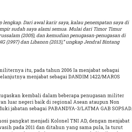
lengkap. Dari awal karir saya, kalau penempatan saya di
ampir sudah saya alami semua. Mulai dari Timor Timur
Darussalam (2005), dan kemudian penugasan-penugasan di
 PNG (1997) dan Libanon (2013),” ungkap Jendral Bintang
militernya itu, pada tahun 2006 Ia menjabat sebagai
elanjutnya menjabat sebagai DANDIM 1422/MAROS
ditugaskan kembali dalam beberapa penugasan militer
an luar negeri baik di regional Asean ataupun Non
duduki jabatan sebagai PABANDYA-3/LATMA GAB SOPSAD
osi pangkat menjadi Kolonel TNI AD, dengan menjabat
ih pada 2011 dan ditahun yang sama pula, Ia turut