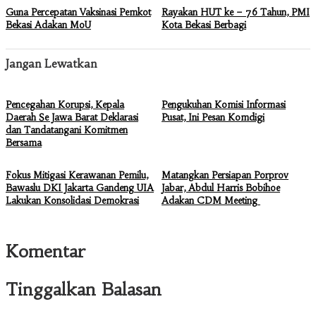
Guna Percepatan Vaksinasi Pemkot
Rayakan HUT ke – 76 Tahun, PMI
Bekasi Adakan MoU
Kota Bekasi Berbagi
Jangan Lewatkan
Pencegahan Korupsi, Kepala
Pengukuhan Komisi Informasi
Daerah Se Jawa Barat Deklarasi
Pusat, Ini Pesan Komdigi
dan Tandatangani Komitmen
Bersama
Fokus Mitigasi Kerawanan Pemilu,
Matangkan Persiapan Porprov
Bawaslu DKI Jakarta Gandeng UIA
Jabar, Abdul Harris Bobihoe
Lakukan Konsolidasi Demokrasi
Adakan CDM Meeting
Komentar
Tinggalkan Balasan