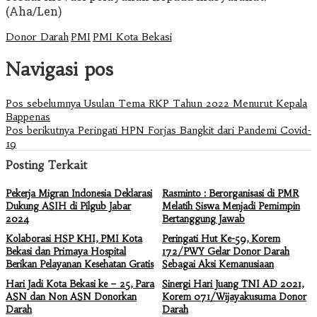
(Aha/Len)
Donor Darah
PMI
PMI Kota Bekasi
Navigasi pos
Pos sebelumnya
Usulan Tema RKP Tahun 2022 Menurut Kepala
Bappenas
Pos berikutnya
Peringati HPN Forjas Bangkit dari Pandemi Covid-
19
Posting Terkait
Pekerja Migran Indonesia Deklarasi
Rasminto : Berorganisasi di PMR
Dukung ASIH di Pilgub Jabar
Melatih Siswa Menjadi Pemimpin
2024
Bertanggung Jawab
Kolaborasi HSP KHI, PMI Kota
Peringati Hut Ke-59, Korem
Bekasi dan Primaya Hospital
172/PWY Gelar Donor Darah
Berikan Pelayanan Kesehatan Gratis
Sebagai Aksi Kemanusiaan
Hari Jadi Kota Bekasi ke – 25, Para
Sinergi Hari Juang TNI AD 2021,
ASN dan Non ASN Donorkan
Korem 071/Wijayakusuma Donor
Darah
Darah