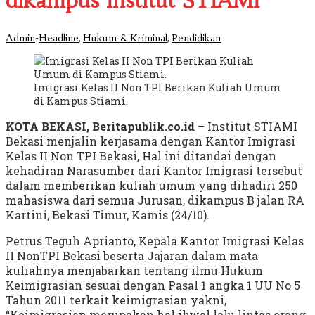
dikampus Institut STIAMI
-
,
,
Admin
Headline
Hukum & Kriminal
Pendidikan
Imigrasi Kelas II Non TPI Berikan Kuliah Umum
di Kampus Stiami.
KOTA BEKASI, Beritapublik.co.id
– Institut STIAMI
Bekasi menjalin kerjasama dengan Kantor Imigrasi
Kelas II Non TPI Bekasi, Hal ini ditandai dengan
kehadiran Narasumber dari Kantor Imigrasi tersebut
dalam memberikan kuliah umum yang dihadiri 250
mahasiswa dari semua Jurusan, dikampus B jalan RA
Kartini, Bekasi Timur, Kamis (24/10).
Petrus Teguh Aprianto, Kepala Kantor Imigrasi Kelas
II NonTPI Bekasi beserta Jajaran dalam mata
kuliahnya menjabarkan tentang ilmu Hukum
Keimigrasian sesuai dengan Pasal 1 angka 1 UU No 5
Tahun 2011 terkait keimigrasian yakni,
“Keimigrasian merupakan hal ihwal lalu lintas orang