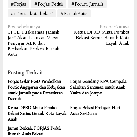
#Forjas
#Forjas Peduli
#Forum Jurnalis
#milenial kota bekasi
#RumahAutis
Navigasi
Pos sebelumnya
Pos berikutnya
UPTD Puskesmas Jatiasih
Ketua DPRD Minta Pemkot
pos
Janji Akan Lakukan Vaksin
Bekasi Serius Bentuk Kota
Pengajar ABK dan
Layak Anak
Perhatikan Prokes Rumah
Autis
Posting Terkait
Forjas Gelar FGD Pendidikan
Forjas Gandeng KPA Cempala
Politik Anggaran dan Kebijakan
Salurkan Santunan untuk Anak
untuk Jurnalis pada Pemerintah
Yatim dan Jompo
Daerah
Ketua DPRD Minta Pemkot
Forjas Bekasi Peringati Hari
Bekasi Serius Bentuk Kota Layak
Autis Se-Dunia
Anak
Jumat Berkah, FORJAS Peduli
Rumah Autis Bekasi