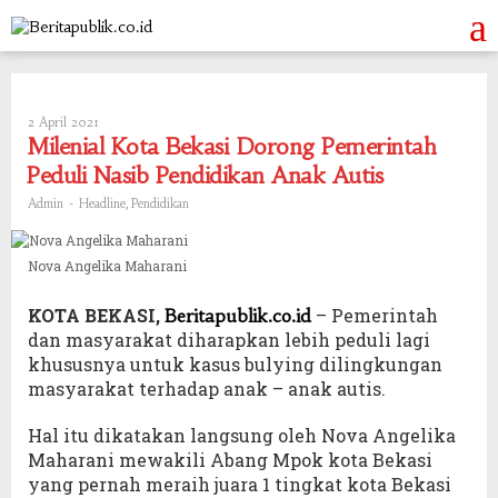
Skip
to
content
2 April 2021
Oleh
Admin
Milenial Kota Bekasi Dorong Pemerintah
Peduli Nasib Pendidikan Anak Autis
-
,
Admin
Headline
Pendidikan
Nova Angelika Maharani
KOTA BEKASI,
– Pemerintah
Beritapublik.co.id
dan masyarakat diharapkan lebih peduli lagi
khususnya untuk kasus bulying dilingkungan
masyarakat terhadap anak – anak autis.
Hal itu dikatakan langsung oleh Nova Angelika
Maharani mewakili Abang Mpok kota Bekasi
yang pernah meraih juara 1 tingkat kota Bekasi