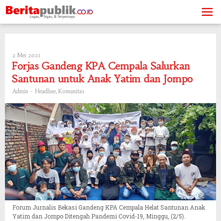
Skip
to
content
2 Mei 2021
Oleh
Admin
Forjas Gandeng KPA Cempala Salurkan
Santunan untuk Anak Yatim dan Jompo
-
,
Admin
Headline
Komunitas
Forum Jurnalis Bekasi Gandeng KPA Cempala Helat Santunan Anak
Yatim dan Jompo Ditengah Pandemi Covid-19, Minggu, (2/5).