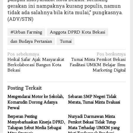
gerakan ini nampaknya kurang populis, namun
tidak ada salahnya bila kita mulai,” pungkasnya.
(ADV/STN)
#Urban Farming
Anggota DPRD Kota Bekasi
dan Budaya Pertanian
Tumai
Navigasi
Pos sebelumnya
Pos berikutnya
Heikal Safar Ajak Masyarakat
Tumai Minta Pemkot Bekasi
pos
Berkolaborasi Bangun Kota
Fasilitasi UMKM Belajar Ilmu
Bekasi
Marketing Digital
Posting Terkait
Mengendarai Motor ke Sekolah,
Sebaran SMP Negeri Tidak
Komarudin Dorong Adanya
Merata, Tumai Minta Evaluasi
Perwal
Berperan Penting
Nuryadi Darmawan Minta
Menyebarluaskan Kinerja DPRD,
Pemkot Bekasi Tidak Tutup
Tahapan Sebut Media Sebagai
Mata Terhadap UMKM yang