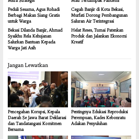
Mitra Strategis
Mati Terdampak Pandemi
Peduli Sesama, Agus Rohadi
Cegah Banjir di Kota Bekasi,
Berbagi Makan Siang Gratis
Murfati Dorong Pembangunan
untuk Warga
Saluran Air Terintegrasi
Bekasi Dilanda Banjir, Ahmad
Helat Reses, Tumai Patenkan
Syaikhu Rela Kehujanan
Produk dan Jalankan Ekonomi
Salurkan Bantuan Kepada
Kreatif
Warga Jati Asih
Jangan Lewatkan
Pencegahan Korupsi, Kepala
Pentingnya Edukasi Reproduksi
Daerah Se Jawa Barat Deklarasi
Perempuan, Kades Kebonratu
dan Tandatangani Komitmen
Adakan Penyuluhan
Bersama