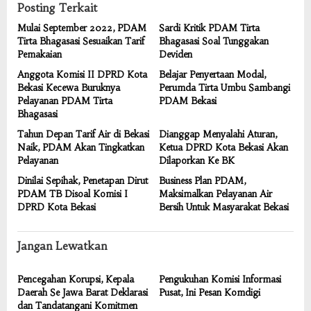
Posting Terkait
Mulai September 2022, PDAM
Sardi Kritik PDAM Tirta
Tirta Bhagasasi Sesuaikan Tarif
Bhagasasi Soal Tunggakan
Pemakaian
Deviden
Anggota Komisi II DPRD Kota
Belajar Penyertaan Modal,
Bekasi Kecewa Buruknya
Perumda Tirta Umbu Sambangi
Pelayanan PDAM Tirta
PDAM Bekasi
Bhagasasi
Tahun Depan Tarif Air di Bekasi
Dianggap Menyalahi Aturan,
Naik, PDAM Akan Tingkatkan
Ketua DPRD Kota Bekasi Akan
Pelayanan
Dilaporkan Ke BK
Dinilai Sepihak, Penetapan Dirut
Business Plan PDAM,
PDAM TB Disoal Komisi I
Maksimalkan Pelayanan Air
DPRD Kota Bekasi
Bersih Untuk Masyarakat Bekasi
Jangan Lewatkan
Pencegahan Korupsi, Kepala
Pengukuhan Komisi Informasi
Daerah Se Jawa Barat Deklarasi
Pusat, Ini Pesan Komdigi
dan Tandatangani Komitmen