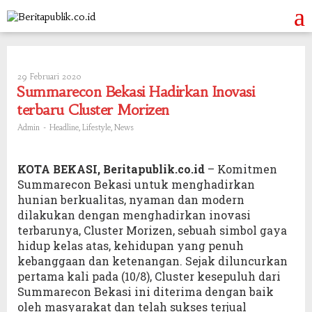
Skip
to
content
29 Februari 2020
Oleh
Admin
Summarecon Bekasi Hadirkan Inovasi
terbaru Cluster Morizen
-
,
,
Admin
Headline
Lifestyle
News
KOTA BEKASI, Beritapublik.co.id
– Komitmen
Summarecon Bekasi untuk menghadirkan
hunian berkualitas, nyaman dan modern
dilakukan dengan menghadirkan inovasi
terbarunya, Cluster Morizen, sebuah simbol gaya
hidup kelas atas, kehidupan yang penuh
kebanggaan dan ketenangan. Sejak diluncurkan
pertama kali pada (10/8), Cluster kesepuluh dari
Summarecon Bekasi ini diterima dengan baik
oleh masyarakat dan telah sukses terjual