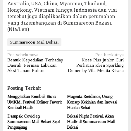
Australia, USA, China, Myanmar, Thailand,
Hongkong, Vietnam hingga Indonesia dan visi
tersebut juga diaplikasikan dalam perumahan
yang dikembangkan di Summarecon Bekasi.
(Nia/Len)
Summarecon Mall Bekasi
Navigasi
Pos sebelumnya
Pos berikutnya
Bentuk Kepedulian Terhadap
Koes Plus Junior Curi
pos
Daerah, Permasi Lakukan
Perhatian Klien Sparkling
Aksi Tanam Pohon
Dinner by Villa Meutia Kirana
Posting Terkait
Menggiatkan Kembali Bisnis
Magenta Residence, Usung
UMKM, Festival Kuliner Favorit
Konsep Kekinian dan Inovasi
Kembali Hadir
Hunian Sehat
Dampak Covid-19
Bekasi Night Festival, Akan
Summarecon Mall Bekasi Sepi
Hadir di Summarecon Mall
Pengunjung
Bekasi