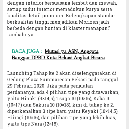
dengan interior bersuasana lembut dan mewah,
setiap sudut interior memadukan karya serta
kualitas detail premium. Kelengkapan standar
berkualitas tinggi menjadikan Morizen jauh
berbeda dengan hunian di klaster manapun,”
tambahnya
BACA JUGA :
Mutasi 72 ASN, Anggota
Banggar DPRD Kota Bekasi Angkat Bicara
Launching Tahap ke 2 akan diselenggarakan di
Gedung Plaza Summarecon Bekasi pada tanggal
29 Februari 2020. Jika pada penjualan
perdananya, ada 4 pilihan tipe yang ditawarkan,
yaitu Hinoki (9×14,5), Tsuga 10 (10×16), Kaba 10
(10×17) dan Sakura 10 (10×18), kini di tahap ke 2,
diperkenalkan 3 tipe baru yaitu Keyaki (10×14,5),
Hiiragi (10×16), dan pilihan tipe yang lebih luas,
yaitu tipe Nara (12×18).