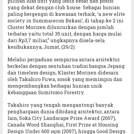
pilihan luas unit yang lebih besar dan posisi
yang dekat dengan club house. Sebagai hunian
paling bergengsi di kawasan terbaik, ‘a new elite
society in Summarecon Bekasi’, di tahap ke 2 ini
Cluster Morizen diluncurkan dengan jumlah
terbatas yaitu total 35 unit, dengan harga mulai
dari Rp3,7 miliar,” ungkapnya disela-sela
kesibukannya, Jumat, (29/2).
Melalui perpaduan sempurna antara arsitektur
berkelas dengan sentuhan tradisi bangsa Jepang
dan timeless design, Klaster Morizen didesain
oleh Takahiro Fuwa, sosok yang memimpin dan
mengembangkan berbagai hunian unik
kebanggaan Sumitomo Forestry.
Takahiro yang tengah mengantongi banyak
penghargaan dunia dibidang arsitektur, antara
lain, Soka City Landscape Prize Award (2007),
Canada Wood Shanghai, First Prize at Housing
Design Under 600 sqm (2007), hingga Good Design