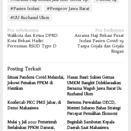
#Pasien Isolasi
#Pemprov Jawa Barat
#UU Ruzhanul Ulum
Navigasi
Pos sebelumnya
Pos berikutnya
Walikota dan Ketua DPRD
Asrama Haji Bekasi Pusat
pos
Kota Bekasi Hadiri
Isolasi Pasien Covid-19
Peresmian RSUD Type D
Tanpa Gejala dan Gejala
Ringan
Posting Terkait
Situasi Pandemi Covid Melandai,
Hasan Basri: Sukses Gernas
Jokowi Putuskan PPKM di
UMKM Bangkit Dideklarasikan
Hentikan
Bersama Wagub Jawa Barat Uu
Ruzhanul Ulum
Konfercab PKC PMII Jabar, di
Bertemu Perwakilan OECD,
Demo Mahasiswa
Menteri Suharso Bahas Strategi
Percepat Pemulihan Ekonomi
Mulai 3 Juli 2021 Pemerintah
Beginilah Sambutan Kepala
Berlakukan PPKM Darurat,
Daerah Saat Mahasiswa