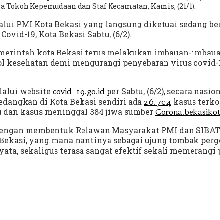
ra Tokoh Kepemudaan dan Staf Kecamatan, Kamis, (21/1).
lalui PMI Kota Bekasi yang langsung diketuai sedang 
vid-19, Kota Bekasi Sabtu, (6/2).
merintah kota Bekasi terus melakukan imbauan-imbauan
l kesehatan demi mengurangi penyebaran virus covid-1
elalui website
per Sabtu, (6/2), secara nasio
covid_19.go.id
edangkan di Kota Bekasi sendiri ada
kasus terkon
26.704
h) dan kasus meninggal 384 jiwa sumber
Corona.bekasikot
engan membentuk Relawan Masyarakat PMI dan SIBAT (s
 Bekasi, yang mana nantinya sebagai ujung tombak perg
yata, sekaligus terasa sangat efektif sekali memerangi