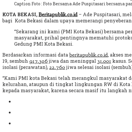
Caption Foto : Foto Bersama Ade Puspitasari bersama pa
KOTA BEKASI,
– Ade Puspitasari, me
Beritapublik.co.id
bagi Kota Bekasi dalam upaya memerangi penyeberan Co
“Sekarang ini kami (PMI Kota Bekasi) bersama pe
masyarakat, prihal pentingnya mematuhi protoko
Gedung PMI Kota Bekasi.
Berdasarkan informasi data
, akses m
beritapublik.co.id
19, sembuh
jiwa dan meninggal
kasus. S
917.306
31.001
isolasi (perawatan),
jiwa selesai isolasi (sembu
22.760
“Kami PMI kota Bekasi telah merangkul masyarakat d
kelurahan, ataupun di tingkat lingkungan RW di Kota
kepada masyarakat, karena secara masif itu langkah n