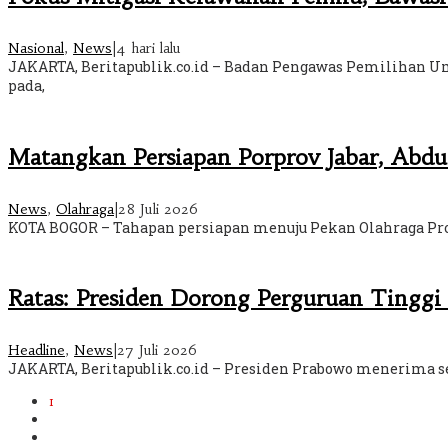
Nasional
,
News
|
4 hari lalu
JAKARTA, Beritapublik.co.id – Badan Pengawas Pemilihan U
pada,
Matangkan Persiapan Porprov Jabar, Ab
News
,
Olahraga
|
28 Juli 2026
KOTA BOGOR – Tahapan persiapan menuju Pekan Olahraga Provi
Ratas: Presiden Dorong Perguruan Tinggi
Headline
,
News
|
27 Juli 2026
JAKARTA, Beritapublik.co.id – Presiden Prabowo menerima se
1
2
3