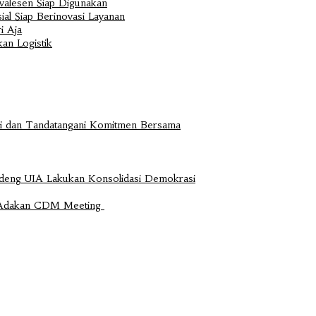
valesen Siap Digunakan
al Siap Berinovasi Layanan
i Aja
an Logistik
si dan Tandatangani Komitmen Bersama
ndeng UIA Lakukan Konsolidasi Demokrasi
e Adakan CDM Meeting