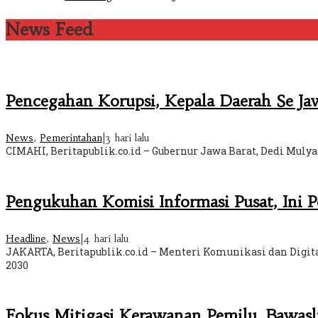
News Feed
Pencegahan Korupsi, Kepala Daerah Se J
News
,
Pemerintahan
|
3 hari lalu
CIMAHI, Beritapublik.co.id – Gubernur Jawa Barat, Dedi Mul
Pengukuhan Komisi Informasi Pusat, Ini 
Headline
,
News
|
4 hari lalu
JAKARTA, Beritapublik.co.id – Menteri Komunikasi dan Digi
2030
Fokus Mitigasi Kerawanan Pemilu, Bawas