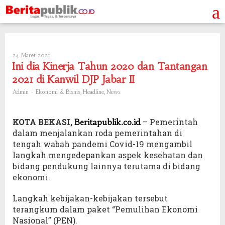
Skip
to
content
24 Maret 2021
Oleh
Admin
Ini dia Kinerja Tahun 2020 dan Tantangan
2021 di Kanwil DJP Jabar II
-
,
,
Admin
Ekonomi & Bisnis
Headline
News
KOTA BEKASI,
– Pemerintah
Beritapublik.co.id
dalam menjalankan roda pemerintahan di
tengah wabah pandemi Covid-19 mengambil
langkah mengedepankan aspek kesehatan dan
bidang pendukung lainnya terutama di bidang
ekonomi.
Langkah kebijakan-kebijakan tersebut
terangkum dalam paket “Pemulihan Ekonomi
Nasional” (PEN).